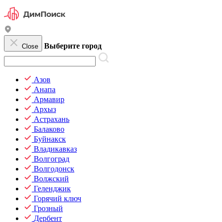
Выберите город
Close
Азов
Анапа
Армавир
Архыз
Астрахань
Балаково
Буйнакск
Владикавказ
Волгоград
Волгодонск
Волжский
Геленджик
Горячий ключ
Грозный
Дербент