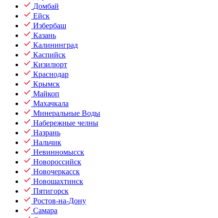
Домбай
Ейск
Избербаш
Казань
Калининград
Каспийск
Кизилюрт
Краснодар
Крымск
Майкоп
Махачкала
Минеральные Воды
Набережные челны
Назрань
Нальчик
Невинномысск
Новороссийск
Новочеркасск
Новошахтинск
Пятигорск
Ростов-на-Дону
Самара