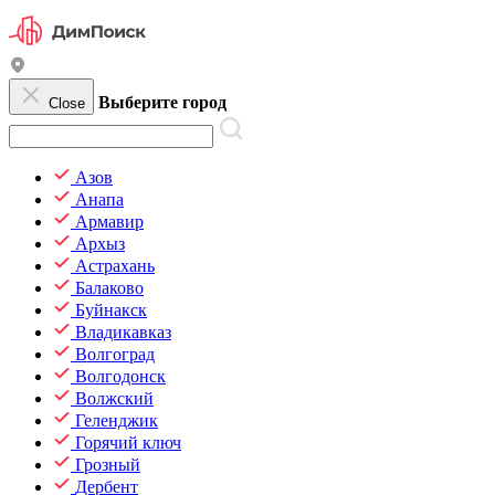
Выберите город
Close
Азов
Анапа
Армавир
Архыз
Астрахань
Балаково
Буйнакск
Владикавказ
Волгоград
Волгодонск
Волжский
Геленджик
Горячий ключ
Грозный
Дербент