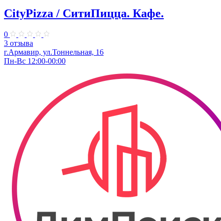
CityPizza / СитиПицца. Кафе.
0
3 отзыва
г.Армавир, ул.Тоннельная, 16
Пн-Вс 12:00-00:00