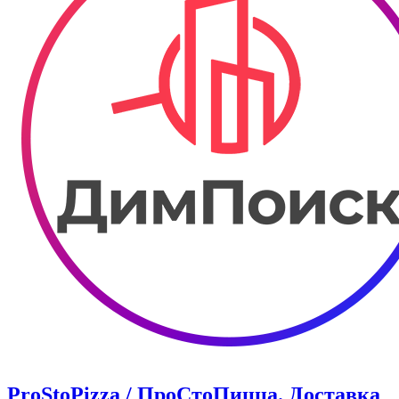
ProStoPizza / ПроСтоПицца. Доставка