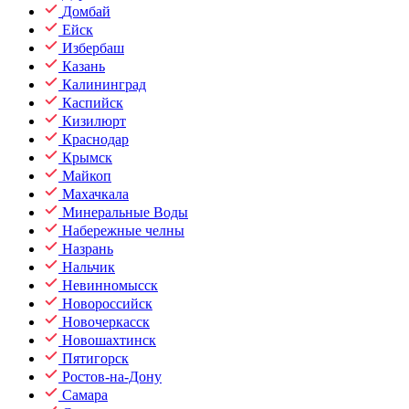
Домбай
Ейск
Избербаш
Казань
Калининград
Каспийск
Кизилюрт
Краснодар
Крымск
Майкоп
Махачкала
Минеральные Воды
Набережные челны
Назрань
Нальчик
Невинномысск
Новороссийск
Новочеркасск
Новошахтинск
Пятигорск
Ростов-на-Дону
Самара