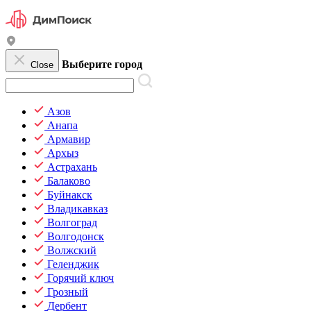
Выберите город
Close
Азов
Анапа
Армавир
Архыз
Астрахань
Балаково
Буйнакск
Владикавказ
Волгоград
Волгодонск
Волжский
Геленджик
Горячий ключ
Грозный
Дербент