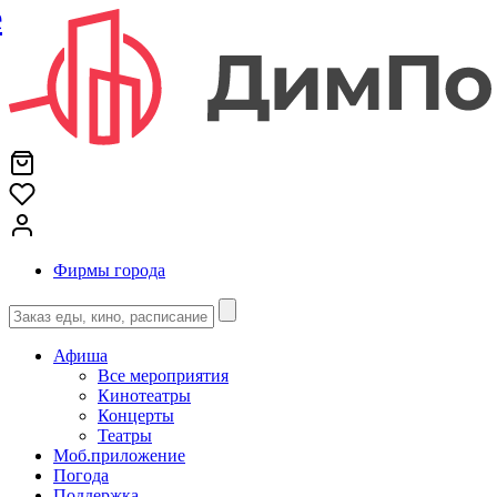
е
Фирмы города
Афиша
Все мероприятия
Кинотеатры
Концерты
Театры
Моб.приложение
Погода
Поддержка