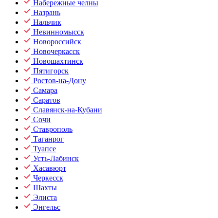
Набережные челны
Назрань
Нальчик
Невинномысск
Новороссийск
Новочеркасск
Новошахтинск
Пятигорск
Ростов-на-Дону
Самара
Саратов
Славянск-на-Кубани
Сочи
Ставрополь
Таганрог
Туапсе
Усть-Лабинск
Хасавюрт
Черкесск
Шахты
Элиста
Энгельс