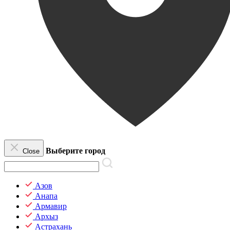
Выберите город
Close
Азов
Анапа
Армавир
Архыз
Астрахань