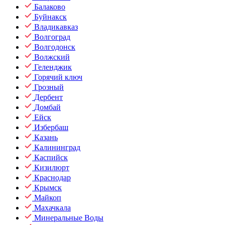
Балаково
Буйнакск
Владикавказ
Волгоград
Волгодонск
Волжский
Геленджик
Горячий ключ
Грозный
Дербент
Домбай
Ейск
Избербаш
Казань
Калининград
Каспийск
Кизилюрт
Краснодар
Крымск
Майкоп
Махачкала
Минеральные Воды