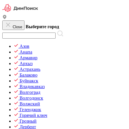
Выберите город
Close
Азов
Анапа
Армавир
Архыз
Астрахань
Балаково
Буйнакск
Владикавказ
Волгоград
Волгодонск
Волжский
Геленджик
Горячий ключ
Грозный
Дербент