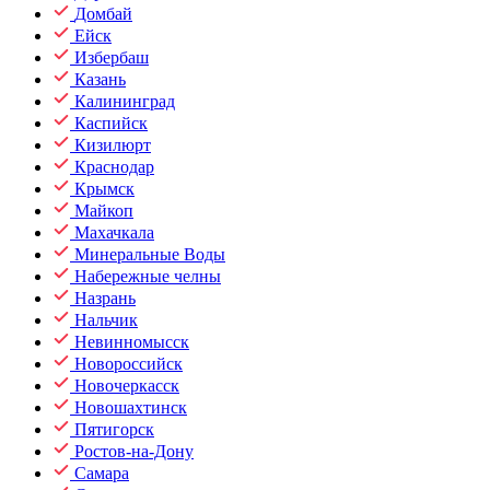
Домбай
Ейск
Избербаш
Казань
Калининград
Каспийск
Кизилюрт
Краснодар
Крымск
Майкоп
Махачкала
Минеральные Воды
Набережные челны
Назрань
Нальчик
Невинномысск
Новороссийск
Новочеркасск
Новошахтинск
Пятигорск
Ростов-на-Дону
Самара