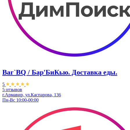
Bar`BQ / Бар'БиКью. Доставка еды.
5
5 отзывов
г.Армавир, ул.Каспарова, 136
Пн-Вс 10:00-00:00