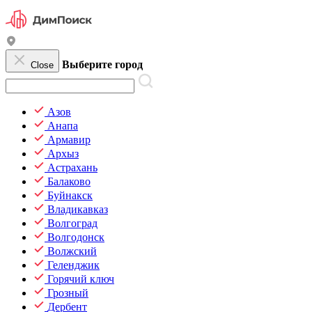
Выберите город
Close
Азов
Анапа
Армавир
Архыз
Астрахань
Балаково
Буйнакск
Владикавказ
Волгоград
Волгодонск
Волжский
Геленджик
Горячий ключ
Грозный
Дербент