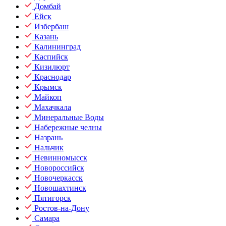
Домбай
Ейск
Избербаш
Казань
Калининград
Каспийск
Кизилюрт
Краснодар
Крымск
Майкоп
Махачкала
Минеральные Воды
Набережные челны
Назрань
Нальчик
Невинномысск
Новороссийск
Новочеркасск
Новошахтинск
Пятигорск
Ростов-на-Дону
Самара