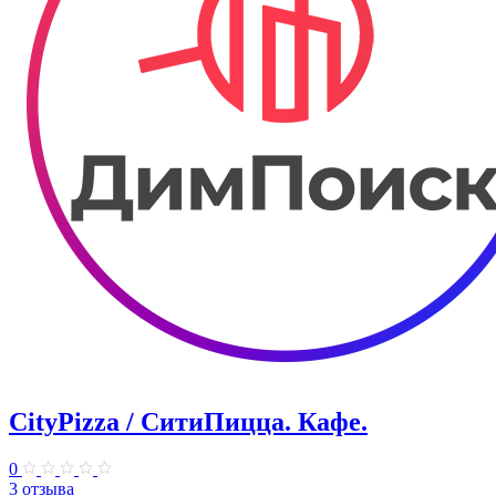
CityPizza / СитиПицца. Кафе.
0
3 отзыва