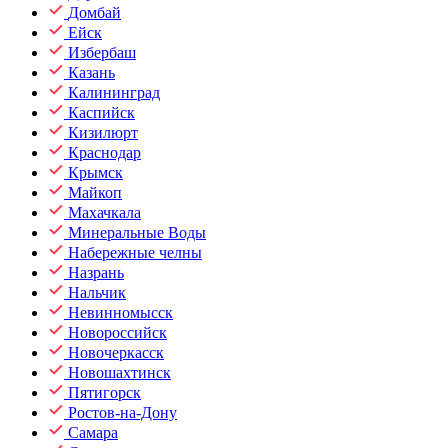
Домбай
Ейск
Избербаш
Казань
Калининград
Каспийск
Кизилюрт
Краснодар
Крымск
Майкоп
Махачкала
Минеральные Воды
Набережные челны
Назрань
Нальчик
Невинномысск
Новороссийск
Новочеркасск
Новошахтинск
Пятигорск
Ростов-на-Дону
Самара