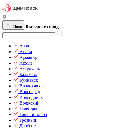
Выберите город
Close
Азов
Анапа
Армавир
Архыз
Астрахань
Балаково
Буйнакск
Владикавказ
Волгоград
Волгодонск
Волжский
Геленджик
Горячий ключ
Грозный
Дербент