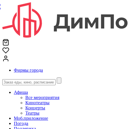
е
Фирмы города
Афиша
Все мероприятия
Кинотеатры
Концерты
Театры
Моб.приложение
Погода
Поддержка