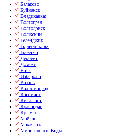
Балаково
Буйнакск
Владикавказ
Волгоград
Волгодонск
Волжский
Геленджик
Горячий ключ
Грозный
Дербент
Домбай
Ейск
Избербаш
Казань
Калининград
Каспийск
Кизилюрт
Краснодар
Крымск
Майкоп
Махачкала
Минеральные Воды