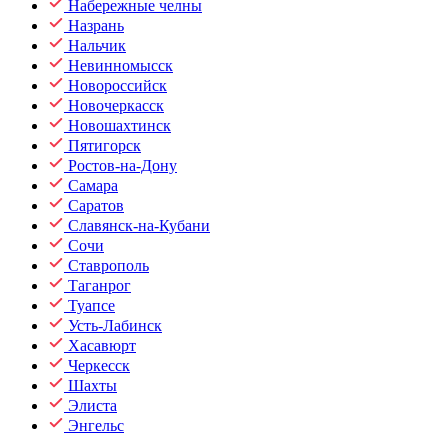
Набережные челны
Назрань
Нальчик
Невинномысск
Новороссийск
Новочеркасск
Новошахтинск
Пятигорск
Ростов-на-Дону
Самара
Саратов
Славянск-на-Кубани
Сочи
Ставрополь
Таганрог
Туапсе
Усть-Лабинск
Хасавюрт
Черкесск
Шахты
Элиста
Энгельс