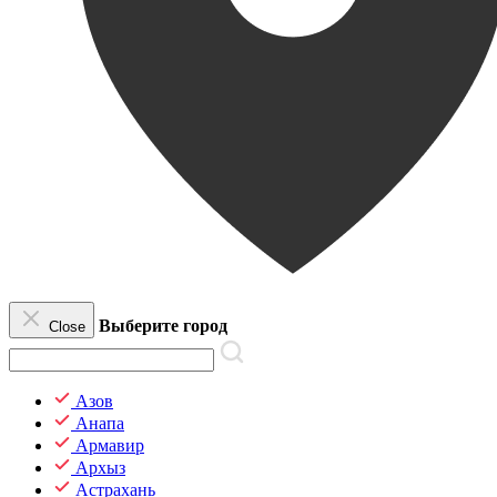
Выберите город
Close
Азов
Анапа
Армавир
Архыз
Астрахань