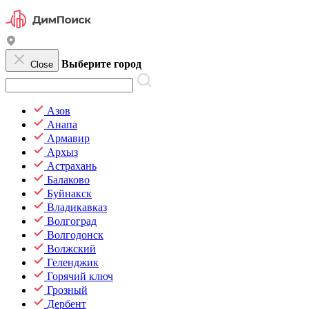
Выберите город
Close
Азов
Анапа
Армавир
Архыз
Астрахань
Балаково
Буйнакск
Владикавказ
Волгоград
Волгодонск
Волжский
Геленджик
Горячий ключ
Грозный
Дербент