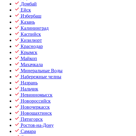
Домбай
Ейск
Избербаш
Казань
Калининград
Каспийск
Кизилюрт
Краснодар
Крымск
Майкоп
Махачкала
Минеральные Воды
Набережные челны
Назрань
Нальчик
Невинномысск
Новороссийск
Новочеркасск
Новошахтинск
Пятигорск
Ростов-на-Дону
Самара