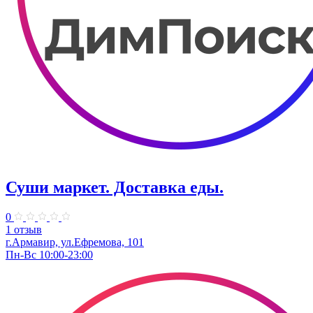
Суши маркет. Доставка еды.
0
1 отзыв
г.Армавир, ул.Ефремова, 101
Пн-Вс 10:00-23:00