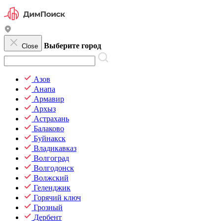
Выберите город
Close
Азов
Анапа
Армавир
Архыз
Астрахань
Балаково
Буйнакск
Владикавказ
Волгоград
Волгодонск
Волжский
Геленджик
Горячий ключ
Грозный
Дербент