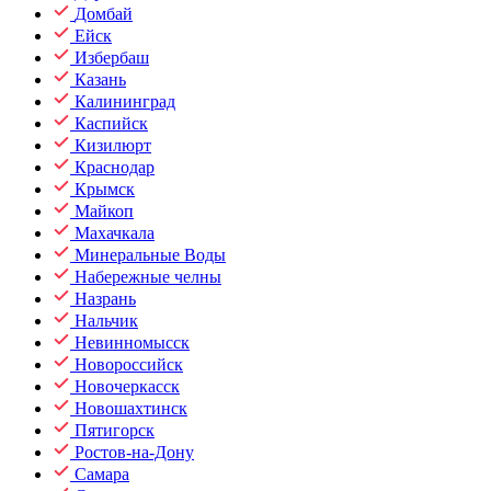
Домбай
Ейск
Избербаш
Казань
Калининград
Каспийск
Кизилюрт
Краснодар
Крымск
Майкоп
Махачкала
Минеральные Воды
Набережные челны
Назрань
Нальчик
Невинномысск
Новороссийск
Новочеркасск
Новошахтинск
Пятигорск
Ростов-на-Дону
Самара