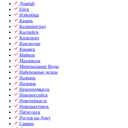
Домбай
Ейск
Избербаш
Казань
Калининград
Каспийск
Кизилюрт
Краснодар
Крымск
Майкоп
Махачкала
Минеральные Воды
Набережные челны
Назрань
Нальчик
Невинномысск
Новороссийск
Новочеркасск
Новошахтинск
Пятигорск
Ростов-на-Дону
Самара