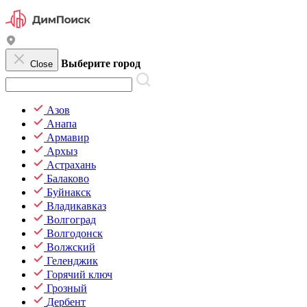
Выберите город
Close
Азов
Анапа
Армавир
Архыз
Астрахань
Балаково
Буйнакск
Владикавказ
Волгоград
Волгодонск
Волжский
Геленджик
Горячий ключ
Грозный
Дербент