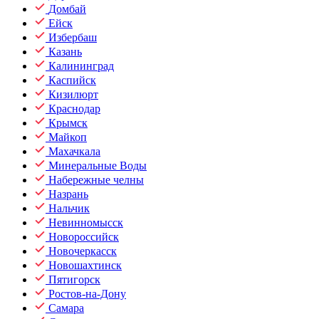
Домбай
Ейск
Избербаш
Казань
Калининград
Каспийск
Кизилюрт
Краснодар
Крымск
Майкоп
Махачкала
Минеральные Воды
Набережные челны
Назрань
Нальчик
Невинномысск
Новороссийск
Новочеркасск
Новошахтинск
Пятигорск
Ростов-на-Дону
Самара