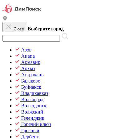
Выберите город
Close
Азов
Анапа
Армавир
Архыз
Астрахань
Балаково
Буйнакск
Владикавказ
Волгоград
Волгодонск
Волжский
Геленджик
Горячий ключ
Грозный
Дербент