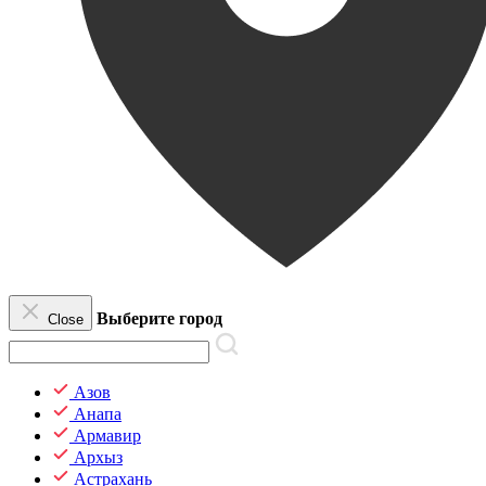
Выберите город
Close
Азов
Анапа
Армавир
Архыз
Астрахань