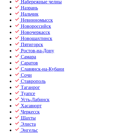
Набережные челны
Назрань
Нальчик
Невинномысск
Новороссийск
Новочеркасск
Новошахтинск
Пятигорск
Ростов-на-Дону
Самара
Саратов
Славянск-на-Кубани
Сочи
Ставрополь
Таганрог
Туапсе
Усть-Лабинск
Хасавюрт
Черкесск
Шахты
Элиста
Энгельс