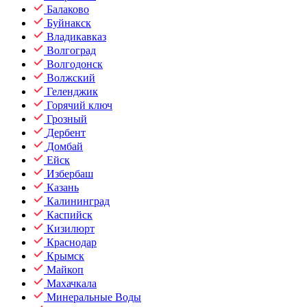
Балаково
Буйнакск
Владикавказ
Волгоград
Волгодонск
Волжский
Геленджик
Горячий ключ
Грозный
Дербент
Домбай
Ейск
Избербаш
Казань
Калининград
Каспийск
Кизилюрт
Краснодар
Крымск
Майкоп
Махачкала
Минеральные Воды