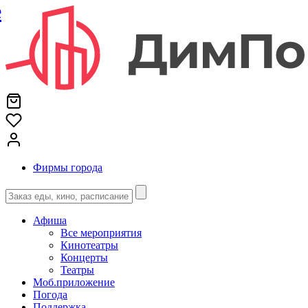
е
Фирмы города
Афиша
Все мероприятия
Кинотеатры
Концерты
Театры
Моб.приложение
Погода
Поддержка