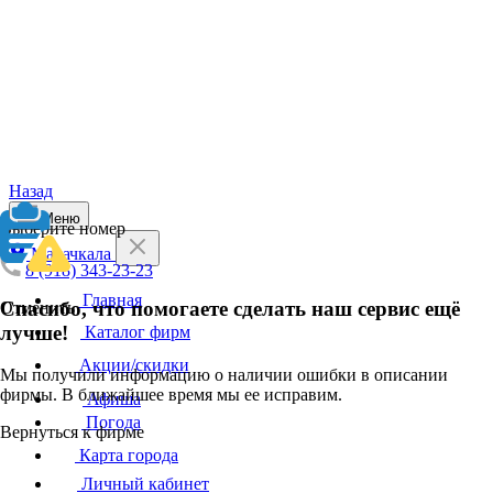
Назад
Меню
Выберите номер
Махачкала
8 (918) 343-23-23
Главная
Спасибо, что помогаете сделать наш сервис ещё
Отменить
лучше!
Каталог фирм
Акции/скидки
Мы получили информацию о наличии ошибки в описании
фирмы. В ближайшее время мы ее исправим.
Афиша
Погода
Вернуться к фирме
Карта города
Личный кабинет