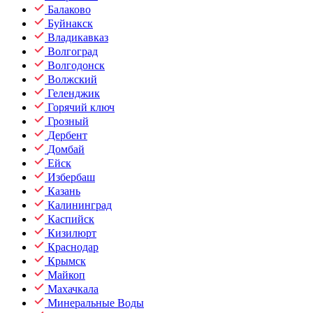
Балаково
Буйнакск
Владикавказ
Волгоград
Волгодонск
Волжский
Геленджик
Горячий ключ
Грозный
Дербент
Домбай
Ейск
Избербаш
Казань
Калининград
Каспийск
Кизилюрт
Краснодар
Крымск
Майкоп
Махачкала
Минеральные Воды