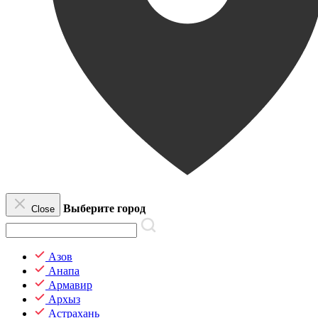
Выберите город
Close
Азов
Анапа
Армавир
Архыз
Астрахань