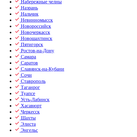
Набережные челны
Назрань
Нальчик
Невинномысск
Новороссийск
Новочеркасск
Новошахтинск
Пятигорск
Ростов-на-Дону
Самара
Саратов
Славянск-на-Кубани
Сочи
Ставрополь
Таганрог
Туапсе
Усть-Лабинск
Хасавюрт
Черкесск
Шахты
Элиста
Энгельс