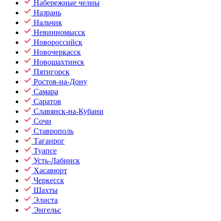
Набережные челны
Назрань
Нальчик
Невинномысск
Новороссийск
Новочеркасск
Новошахтинск
Пятигорск
Ростов-на-Дону
Самара
Саратов
Славянск-на-Кубани
Сочи
Ставрополь
Таганрог
Туапсе
Усть-Лабинск
Хасавюрт
Черкесск
Шахты
Элиста
Энгельс