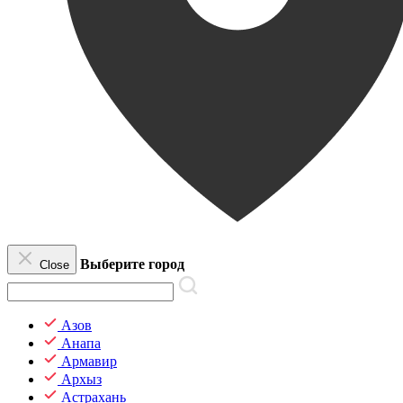
Выберите город
Close
Азов
Анапа
Армавир
Архыз
Астрахань