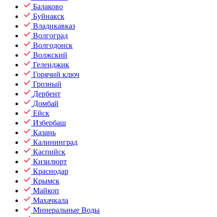
Балаково
Буйнакск
Владикавказ
Волгоград
Волгодонск
Волжский
Геленджик
Горячий ключ
Грозный
Дербент
Домбай
Ейск
Избербаш
Казань
Калининград
Каспийск
Кизилюрт
Краснодар
Крымск
Майкоп
Махачкала
Минеральные Воды