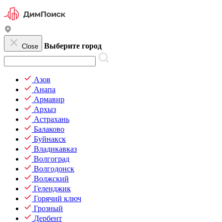
Выберите город
Close
Азов
Анапа
Армавир
Архыз
Астрахань
Балаково
Буйнакск
Владикавказ
Волгоград
Волгодонск
Волжский
Геленджик
Горячий ключ
Грозный
Дербент