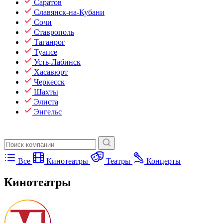
Саратов
Славянск-на-Кубани
Сочи
Ставрополь
Таганрог
Туапсе
Усть-Лабинск
Хасавюрт
Черкесск
Шахты
Элиста
Энгельс
Все
Кинотеатры
Театры
Концерты
Кинотеатры