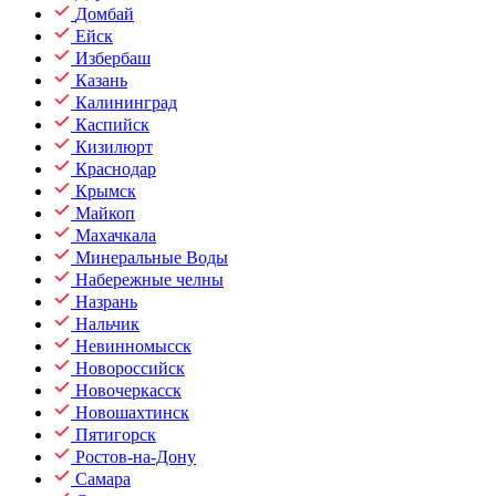
Домбай
Ейск
Избербаш
Казань
Калининград
Каспийск
Кизилюрт
Краснодар
Крымск
Майкоп
Махачкала
Минеральные Воды
Набережные челны
Назрань
Нальчик
Невинномысск
Новороссийск
Новочеркасск
Новошахтинск
Пятигорск
Ростов-на-Дону
Самара