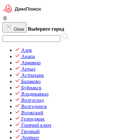
Выберите город
Close
Азов
Анапа
Армавир
Архыз
Астрахань
Балаково
Буйнакск
Владикавказ
Волгоград
Волгодонск
Волжский
Геленджик
Горячий ключ
Грозный
Дербент