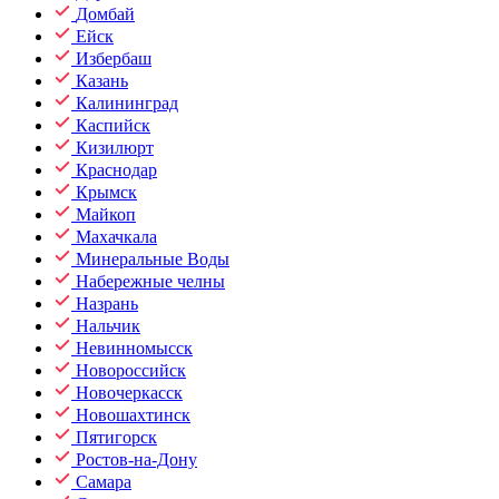
Домбай
Ейск
Избербаш
Казань
Калининград
Каспийск
Кизилюрт
Краснодар
Крымск
Майкоп
Махачкала
Минеральные Воды
Набережные челны
Назрань
Нальчик
Невинномысск
Новороссийск
Новочеркасск
Новошахтинск
Пятигорск
Ростов-на-Дону
Самара