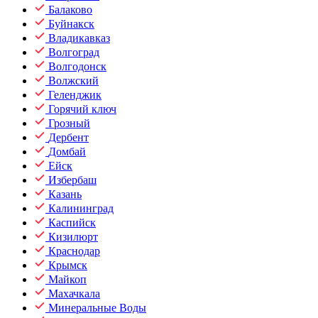
Балаково
Буйнакск
Владикавказ
Волгоград
Волгодонск
Волжский
Геленджик
Горячий ключ
Грозный
Дербент
Домбай
Ейск
Избербаш
Казань
Калининград
Каспийск
Кизилюрт
Краснодар
Крымск
Майкоп
Махачкала
Минеральные Воды