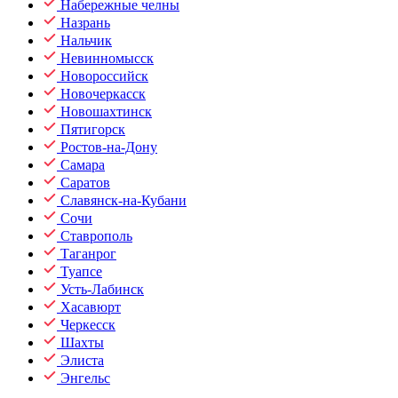
Набережные челны
Назрань
Нальчик
Невинномысск
Новороссийск
Новочеркасск
Новошахтинск
Пятигорск
Ростов-на-Дону
Самара
Саратов
Славянск-на-Кубани
Сочи
Ставрополь
Таганрог
Туапсе
Усть-Лабинск
Хасавюрт
Черкесск
Шахты
Элиста
Энгельс