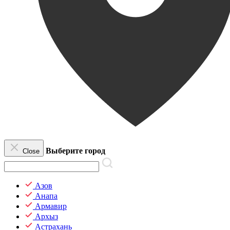
Выберите город
Close
Азов
Анапа
Армавир
Архыз
Астрахань