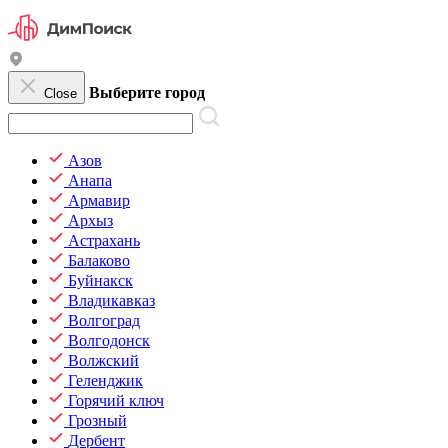
Выберите город
Close
Азов
Анапа
Армавир
Архыз
Астрахань
Балаково
Буйнакск
Владикавказ
Волгоград
Волгодонск
Волжский
Геленджик
Горячий ключ
Грозный
Дербент