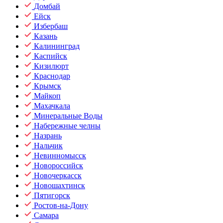
Домбай
Ейск
Избербаш
Казань
Калининград
Каспийск
Кизилюрт
Краснодар
Крымск
Майкоп
Махачкала
Минеральные Воды
Набережные челны
Назрань
Нальчик
Невинномысск
Новороссийск
Новочеркасск
Новошахтинск
Пятигорск
Ростов-на-Дону
Самара