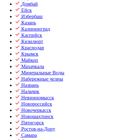
Домбай
Ейск
Избербаш
Казань
Калининград
Каспийск
Кизилюрт
Краснодар
Крымск
Майкоп
Махачкала
Минеральные Воды
Набережные челны
Назрань
Нальчик
Невинномысск
Новороссийск
Новочеркасск
Новошахтинск
Пятигорск
Ростов-на-Дону
Самара