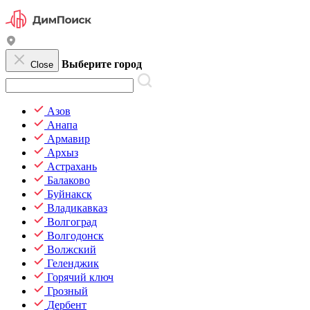
Выберите город
Close
Азов
Анапа
Армавир
Архыз
Астрахань
Балаково
Буйнакск
Владикавказ
Волгоград
Волгодонск
Волжский
Геленджик
Горячий ключ
Грозный
Дербент