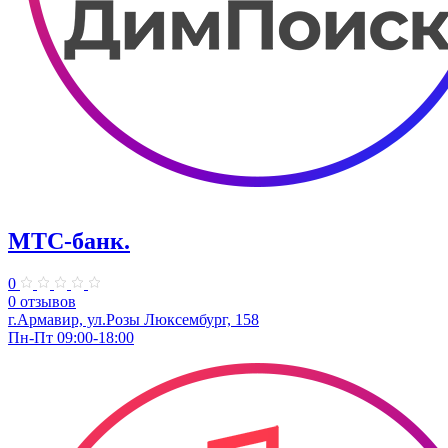
МТС-банк.
0
0 отзывов
г.Армавир, ул.Розы Люксембург, 158
Пн-Пт 09:00-18:00