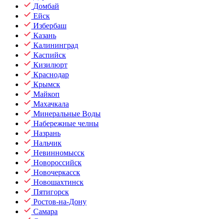
Домбай
Ейск
Избербаш
Казань
Калининград
Каспийск
Кизилюрт
Краснодар
Крымск
Майкоп
Махачкала
Минеральные Воды
Набережные челны
Назрань
Нальчик
Невинномысск
Новороссийск
Новочеркасск
Новошахтинск
Пятигорск
Ростов-на-Дону
Самара