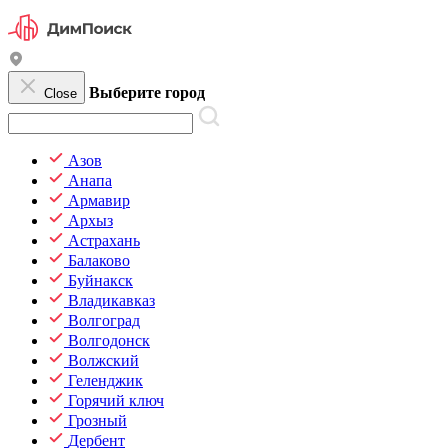
Выберите город
Close
Азов
Анапа
Армавир
Архыз
Астрахань
Балаково
Буйнакск
Владикавказ
Волгоград
Волгодонск
Волжский
Геленджик
Горячий ключ
Грозный
Дербент