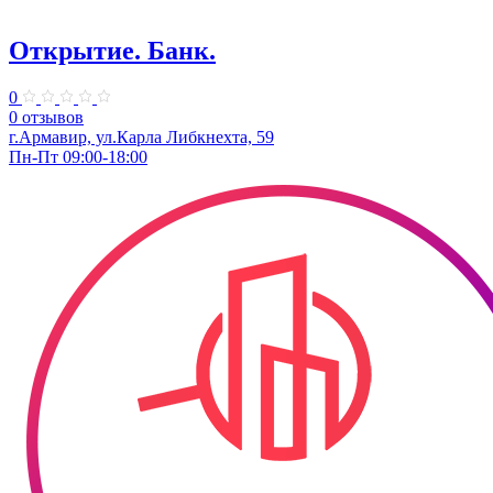
Открытие. Банк.
0
0 отзывов
г.Армавир, ул.Карла Либкнехта, 59
Пн-Пт 09:00-18:00