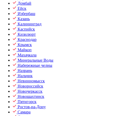
Домбай
Ейск
Избербаш
Казань
Калининград
Каспийск
Кизилюрт
Краснодар
Крымск
Майкоп
Махачкала
Минеральные Воды
Набережные челны
Назрань
Нальчик
Невинномысск
Новороссийск
Новочеркасск
Новошахтинск
Пятигорск
Ростов-на-Дону
Самара