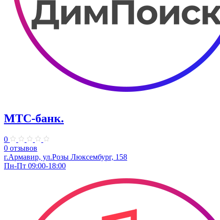
МТС-банк.
0
0 отзывов
г.Армавир, ул.Розы Люксембург, 158
Пн-Пт 09:00-18:00