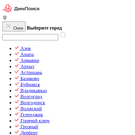
Выберите город
Close
Азов
Анапа
Армавир
Архыз
Астрахань
Балаково
Буйнакск
Владикавказ
Волгоград
Волгодонск
Волжский
Геленджик
Горячий ключ
Грозный
Дербент