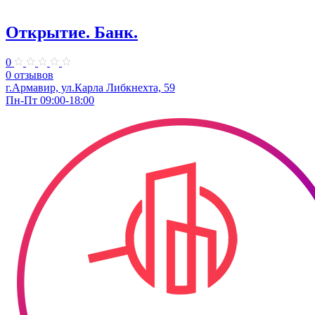
Открытие. Банк.
0
0 отзывов
г.Армавир, ул.Карла Либкнехта, 59
Пн-Пт 09:00-18:00